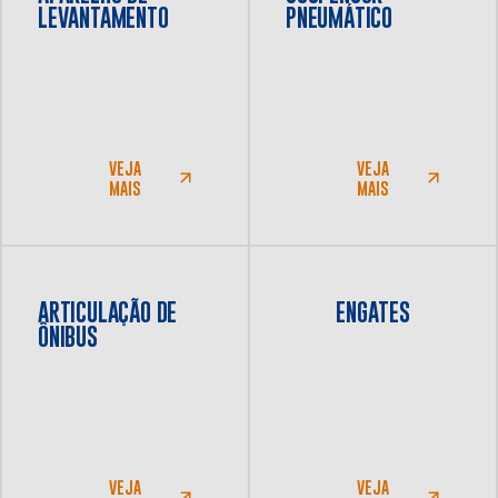
LEVANTAMENTO
PNEUMÁTICO
Português
English
VEJA
VEJA
Espanõl
MAIS
MAIS
ARTICULAÇÃO DE
ENGATES
ÔNIBUS
VEJA
VEJA