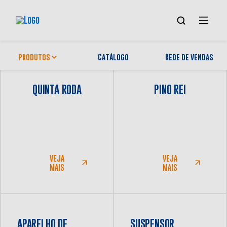
outros-produtos
produtos
Catálogo
Rede de vendas
Tipo do seu caminhão
Mo
QUINTA RODA
PINO REI
A JOST
4x2
6x2
Tecnologia
6x4
8x2
VEJA
VEJA
MAIS
MAIS
Notícias
Contato
8x4
APARELHO DE
SUSPENSOR