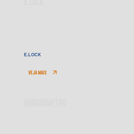
E.LOCK
E.LOCK
VEJA MAIS
HUBODÔMETRO