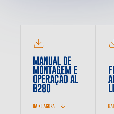
MANUAL DE
MONTAGEM E
F
OPERAÇÃO AL
A
B280
L
BAIXE AGORA
BA