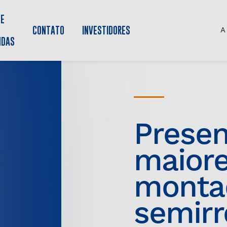
DE
CONTATO
INVESTIDORES
A
NDAS
8x2
m a
Política de Privacidade
concedendo o uso dos meus dados.
o
Presen
maior
monta
semir