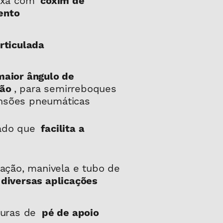
fixa com
coxim de
ento
rticulada
maior ângulo de
, para semirreboques
ão
nsões pneumáticas
ado que
facilita a
xação, manivela e tubo de
 diversas aplicações
turas de
pé de apoio