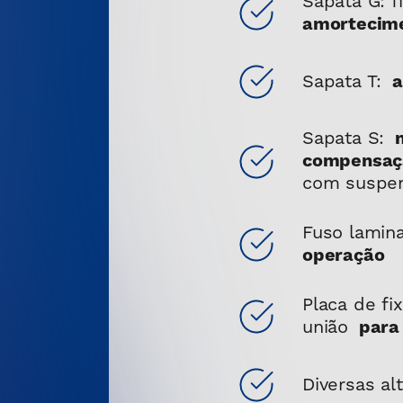
Sapata G: 
amortecim
Sapata T:
a
Sapata S:
compensaç
com suspe
Fuso lamin
operação
Placa de fi
união
para
Diversas al