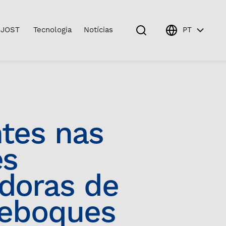
 JOST
Tecnologia
Notícias
PT
8x4
Enviar Mensagem
tes nas
es
doras de
reboques