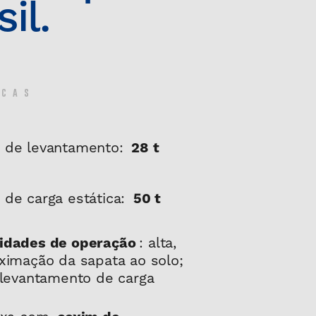
il.
icas
 de levantamento:
28 t
 de carga estática:
50 t
: alta,
idades de operação
ximação da sapata ao solo;
 levantamento de carga